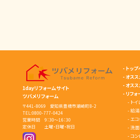
-
トップ
-
オスス
-
オスス
1dayリフォームサイト
-
リフォ
ツバメリフォーム
-
トイ
〒441-8069 愛知県豊橋市潮崎町8-2
-
給湯
TEL:
0800-777-0424
-
エコ
営業時間 9：30～16：30
定休日 土曜・日曜・祝日
-
洗面
-
コン