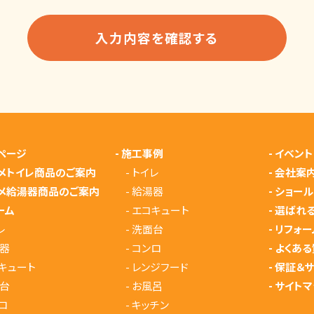
ページ
-
施工事例
-
イベント
メトイレ商品のご案内
-
トイレ
-
会社案
メ給湯器商品のご案内
-
給湯器
-
ショール
ーム
-
エコキュート
-
選ばれ
レ
-
洗面台
-
リフォー
器
-
コンロ
-
よくある
キュート
-
レンジフード
-
保証＆
台
-
お風呂
-
サイトマ
ロ
-
キッチン