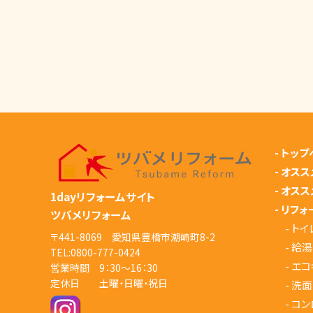
-
トップ
-
オスス
-
オスス
1dayリフォームサイト
-
リフォ
ツバメリフォーム
-
トイ
〒441-8069 愛知県豊橋市潮崎町8-2
-
給湯
TEL:
0800-777-0424
-
エコ
営業時間 9：30～16：30
定休日 土曜・日曜・祝日
-
洗面
-
コン