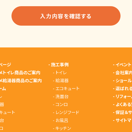
ページ
-
施工事例
-
イベント
メトイレ商品のご案内
-
トイレ
-
会社案
メ給湯器商品のご案内
-
給湯器
-
ショール
ーム
-
エコキュート
-
選ばれ
レ
-
洗面台
-
リフォー
器
-
コンロ
-
よくある
キュート
-
レンジフード
-
保証＆
台
-
お風呂
-
サイトマ
ロ
-
キッチン