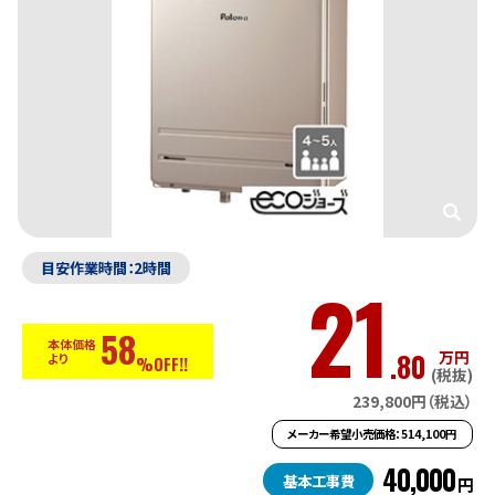
目安作業時間：2時間
21
58
本体価格
.80
万円
より
%OFF!!
(税抜)
239,800円（税込）
メーカー希望小売価格：514,100円
40,000
基本工事費
円