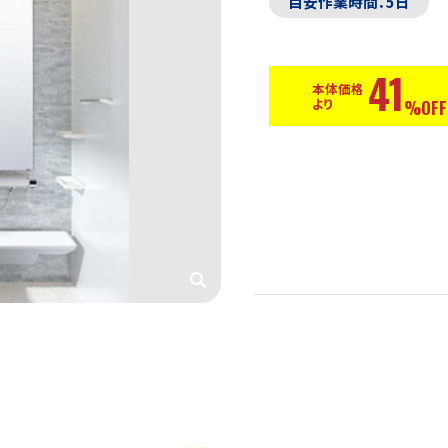
目安作業時間：5日
41
本体価格
より
%OFF