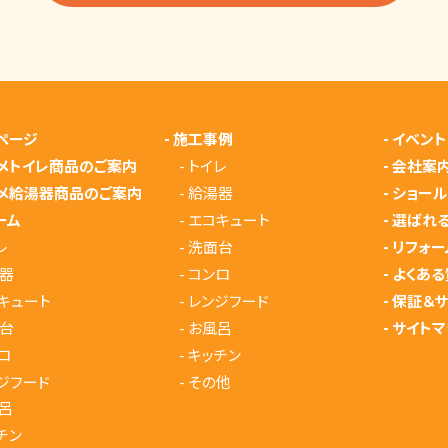
ページ
-
施工事例
-
イベント
メトイレ商品のご案内
-
トイレ
-
会社案
メ給湯器商品のご案内
-
給湯器
-
ショール
ーム
-
エコキュート
-
選ばれ
レ
-
洗面台
-
リフォー
器
-
コンロ
-
よくある
キュート
-
レンジフード
-
保証＆
台
-
お風呂
-
サイトマ
ロ
-
キッチン
ジフード
-
その他
呂
チン