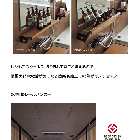
しかもこのシェルフ、
取り外して丸ごと洗える
ので
隙間カビ
や
水垢
が気になる箇所も簡単に掃除ができて清潔
乾動！優レールハンガー